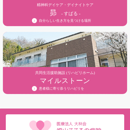
就職
精神科デイケア・デイナイトケア
昴
- すばる -
自分らしい生き方を見つける場所
祝金
共同生活援助施設 (リハビリホーム)
マイルストーン
患者様に寄り添うリハビリを