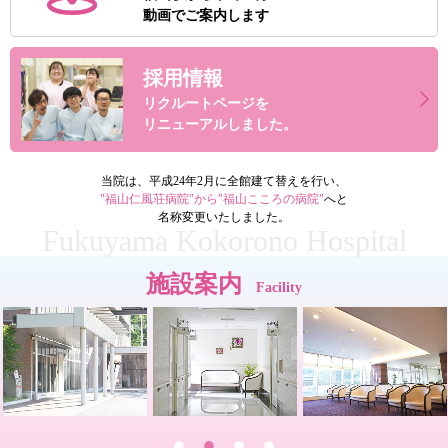
動画でご案内します
採用情報
リクルートページを
リニューアルしました。
当院は、平成24年2月に全館建て替えを行い、
"福山仁風荘病院"から"福山こころの病院"
へと
名称変更いたしました。
Fukuyama Kokorono Hospital
施設案内
Facility